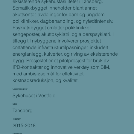
eksisterende sykehusfasiliteter i Tønsberg.
Somatikkbygget inneholder blant annet
akuttsenter, avdelinger for barn og ungdom,
poliklinikker, dagbehandling, og nyfødtintensiv.
Psykiatribygget omfatter poliklinikker,
sengeposter, akuttpsykiatri, og alderspsykiatri. I
tillegg til nybyggene involverer prosjektet
omfattende infrastrukturtilpasninger, inkludert
energianlegg, kulverter, og riving av eksisterende
bygg. Prosjektet er et pilotprosjekt for bruk av
IPD-kontrakter og innovative verktøy som BIM,
med ambisiøse mål for effektivitet,
kostnadsreduksjon, og kvalitet.
Oppdragsgiver
Sykehuset i Vestfold
Sted
Tønsberg
Tidsrom
2015-2018
Størrelse