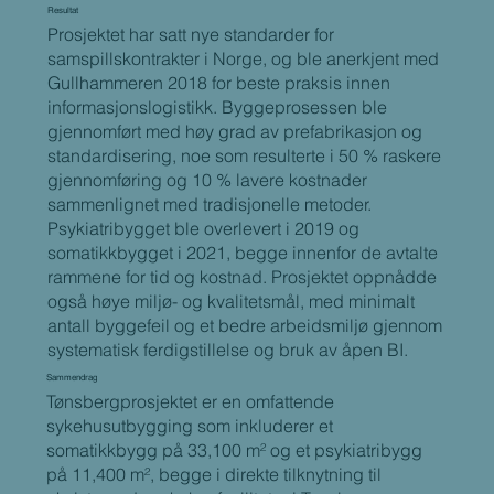
Resultat
Prosjektet har satt nye standarder for
samspillskontrakter i Norge, og ble anerkjent med
Gullhammeren 2018 for beste praksis innen
informasjonslogistikk. Byggeprosessen ble
gjennomført med høy grad av prefabrikasjon og
standardisering, noe som resulterte i 50 % raskere
gjennomføring og 10 % lavere kostnader
sammenlignet med tradisjonelle metoder.
Psykiatribygget ble overlevert i 2019 og
somatikkbygget i 2021, begge innenfor de avtalte
rammene for tid og kostnad. Prosjektet oppnådde
også høye miljø- og kvalitetsmål, med minimalt
antall byggefeil og et bedre arbeidsmiljø gjennom
systematisk ferdigstillelse og bruk av åpen BI.
Sammendrag
Tønsbergprosjektet er en omfattende
sykehusutbygging som inkluderer et
somatikkbygg på 33,100 m² og et psykiatribygg
på 11,400 m², begge i direkte tilknytning til