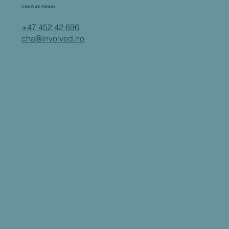
Caia Wam Hansen
+47 452 42 696
cha@involved.no