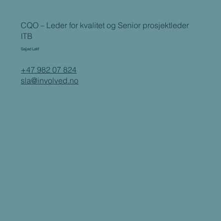
CQO – Leder for kvalitet og Senior prosjektleder
ITB
Sajjad Latif
+47 982 07 824
sla@involved.no