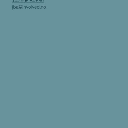
+47 995 84 559
jba@involved.no