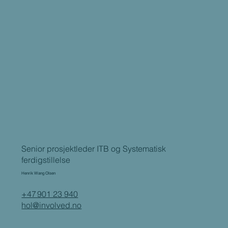
Senior prosjektleder ITB og Systematisk
ferdigstillelse
Henrik Wang Olsen
+47 901 23 940
hol@involved.no