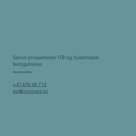
Senior prosjektleder ITB og Systematisk
ferdigstillelse
Stian Røvig Sletner
+47 476 48 713
ssl@involved.no