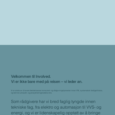
Velkommen til Involved.
Vi er ikke bare med på reisen – vi leder an.
Vi er stolte av å levere førsteklasses konsulent- og rådgivningstjenester innen ITB, systematisk ferdigstillelse,
og teknisk prosjekt- og prosjekteringsledelse bla.
Som rådgivere har vi bred faglig tyngde innen
tekniske fag, fra elektro og automasjon til VVS- og
energi, og vi er lidenskapelig opptatt av å bringe