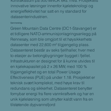
kontraktssum på 500 MNOK eks. mva. Prosjektets
innovative løsninger innenfor kjøleteknologi og
energieffektivitet har satt en ny standard for
datasenterindustrien.
Sammendrag
Green Mountain Data Centre (DC1-Stavanger) er
et tidligere NATO-ammunisjonlagringsanlegg på
Rennesøy, som ble omgjort til et høysikkerhets
datasenter med 22,600 m² tilgjengelig plass.
Datasenteret består av seks fjellhaller, hver med
to etasjer av betongbygninger bygget i fjellet.
Infrastrukturen er designet for å kunne utvides til
en kjølekapasitet på 2 x 26 MW, med 100 %
tilgjengelighet og en total Power Usage
Effectiveness (PUE) på under 1.18. Prosjektet er
teknisk svært komplekst, med høye krav til
redundans og sikkerhet. Datasenteret benytter
fornybar energi fra flere vannkraftverk og har en
unik kjøleløsning som utnytter kaldt vann fra en
tilstøtende dypvannsfjord