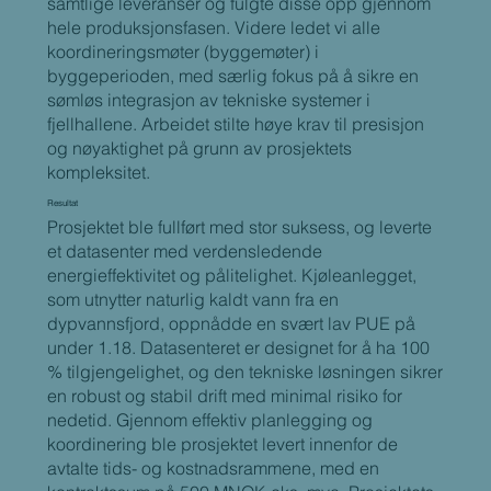
samtlige leveranser og fulgte disse opp gjennom
hele produksjonsfasen. Videre ledet vi alle
koordineringsmøter (byggemøter) i
byggeperioden, med særlig fokus på å sikre en
sømløs integrasjon av tekniske systemer i
fjellhallene. Arbeidet stilte høye krav til presisjon
og nøyaktighet på grunn av prosjektets
kompleksitet.
Resultat
Prosjektet ble fullført med stor suksess, og leverte
et datasenter med verdensledende
energieffektivitet og pålitelighet. Kjøleanlegget,
som utnytter naturlig kaldt vann fra en
dypvannsfjord, oppnådde en svært lav PUE på
under 1.18. Datasenteret er designet for å ha 100
% tilgjengelighet, og den tekniske løsningen sikrer
en robust og stabil drift med minimal risiko for
nedetid. Gjennom effektiv planlegging og
koordinering ble prosjektet levert innenfor de
avtalte tids- og kostnadsrammene, med en