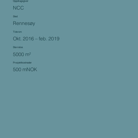
Oppdragsgiver
NCC
Sted
Rennesøy
Tidsrom
Okt. 2016 – feb. 2019
Størrelse
5000 m²
Prosjektkostnader
500 mNOK