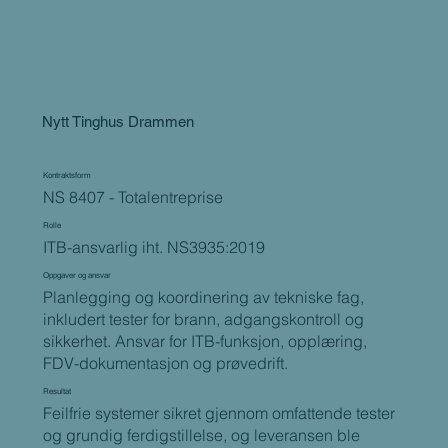
Nytt Tinghus Drammen
Kontraktsform
NS 8407 - Totalentreprise
Rolle
ITB-ansvarlig iht. NS3935:2019
Oppgaver og ansvar
Planlegging og koordinering av tekniske fag,
inkludert tester for brann, adgangskontroll og
sikkerhet. Ansvar for ITB-funksjon, opplæring,
FDV-dokumentasjon og prøvedrift.
Resultat
Feilfrie systemer sikret gjennom omfattende tester
og grundig ferdigstillelse, og leveransen ble