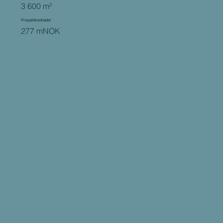
3 600 m²
Prosjektkostnader
277 mNOK